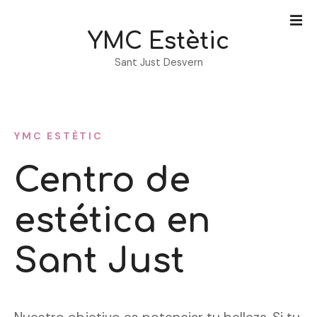
S
a
YMC Estètic
l
t
Sant Just Desvern
a
r
a
l
YMC ESTÈTIC
c
o
Centro de
n
t
estética en
e
n
i
Sant Just
d
o