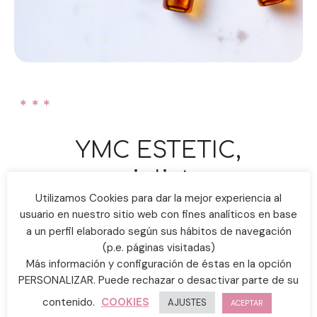
YMC ESTETIC,
especialistas en
Utilizamos Cookies para dar la mejor experiencia al
tratamientos con
usuario en nuestro sitio web con fines analíticos en base
a un perfil elaborado según sus hábitos de navegación
vitamina C
(p.e. páginas visitadas)
Más información y configuración de éstas en la opción
Para cuidar todo tipo de pieles.
PERSONALIZAR. Puede rechazar o desactivar parte de su
contenido.
COOKIES
AJUSTES
La vitamina C es un activo natural que
corrige los
ACEPTAR