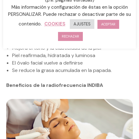
luminosa.
Más información y configuración de éstas en la opción
PERSONALIZAR. Puede rechazar o desactivar parte de su
contenido.
COOKIES
AJUSTES
ACEPTAR
Reducción de arrugas y líneas de expresión
RECHAZAR
Drenaje de bolsas y ojeras
Mejora el tono y la elasticidad de la piel
Piel reafirmada, hidratada y luminosa
El óvalo facial vuelve a definirse
Se reduce la grasa acumulada en la papada.
Beneficios de la radiofrecuencia INDIBA