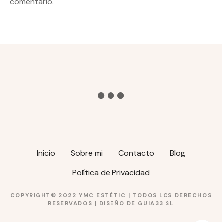
a
comentario.
c
i
ó
n
d
e
e
Inicio
Sobre mi
Contacto
Blog
n
Política de Privacidad
t
COPYRIGHT© 2022 YMC ESTÈTIC | TODOS LOS DERECHOS
r
RESERVADOS | DISEÑO DE
GUIA33 SL