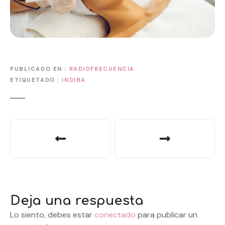
PUBLICADO EN
RADIOFRECUENCIA
ETIQUETADO
INDIBA
N
a
v
e
Deja una respuesta
g
Lo siento, debes estar
conectado
para publicar un