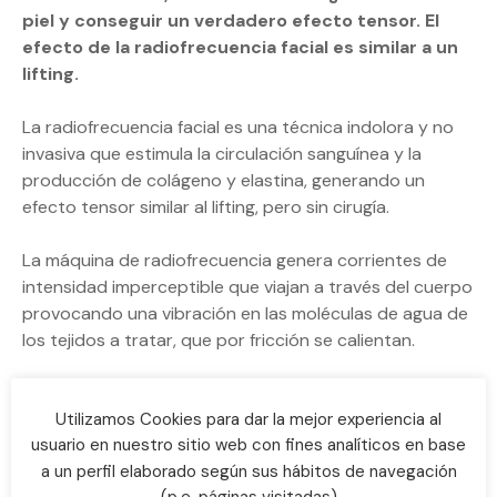
piel y conseguir un verdadero efecto tensor. El
efecto de la radiofrecuencia facial es similar a un
lifting.
La radiofrecuencia facial es una técnica indolora y no
invasiva que estimula la circulación sanguínea y la
producción de colágeno y elastina, generando un
efecto tensor similar al lifting, pero sin cirugía.
La máquina de radiofrecuencia genera corrientes de
intensidad imperceptible que viajan a través del cuerpo
provocando una vibración en las moléculas de agua de
los tejidos a tratar, que por fricción se calientan.
En YMC Estètic utilizamos la radiofrecuencia INDIBA.
Utilizamos Cookies para dar la mejor experiencia al
usuario en nuestro sitio web con fines analíticos en base
La radiofrecuencia facial, consigue en cada una de
a un perfil elaborado según sus hábitos de navegación
sus sesiones una piel rejuvenecida, reafirmada y
(p.e. páginas visitadas)