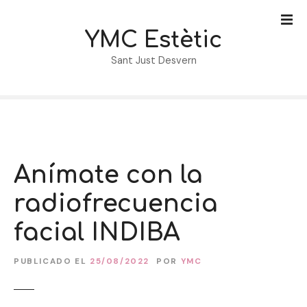
S
a
YMC Estètic
l
t
Sant Just Desvern
a
r
a
l
c
o
Anímate con la
n
t
radiofrecuencia
e
n
facial INDIBA
i
d
PUBLICADO EL
25/08/2022
POR
YMC
o