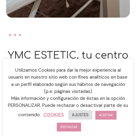
YMC ESTETIC, tu centro
de estética de
Utilizamos Cookies para dar la mejor experiencia al
usuario en nuestro sitio web con fines analíticos en base
confianza
a un perfil elaborado según sus hábitos de navegación
(p.e. páginas visitadas)
¿Quieres darle un aspecto mas joven a tu piel? En YMC
Más información y configuración de éstas en la opción
ESTETIC contamos con la tecnología mas avanzada del
PERSONALIZAR. Puede rechazar o desactivar parte de su
mercado en tratamientos reafirmantes.
contenido.
COOKIES
AJUSTES
ACEPTAR
Es un tratamiento no invasivo que combina
RECHAZAR
tratamientos con aparatología médica y tratamientos