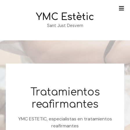
S
a
YMC Estètic
l
t
Sant Just Desvern
a
r
a
l
c
o
n
t
e
Tratamientos
n
i
reafirmantes
d
o
YMC ESTETIC, especialistas en tratamientos
reafirmantes