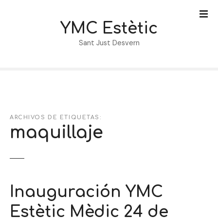
S
a
YMC Estètic
l
t
Sant Just Desvern
a
r
a
l
c
o
ARCHIVOS DE ETIQUETAS:
n
maquillaje
t
e
n
i
d
Inauguración YMC
o
Estètic Mèdic 24 de