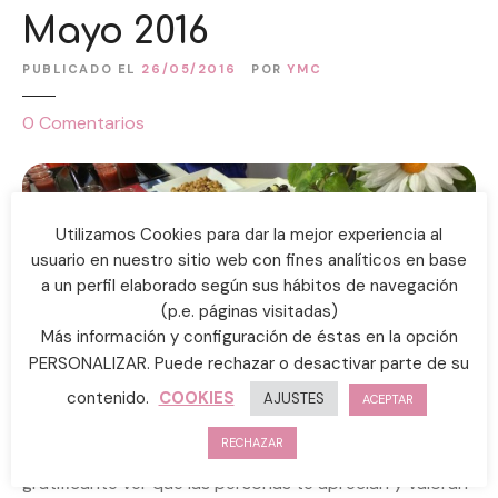
Mayo 2016
PUBLICADO EL
26/05/2016
POR
YMC
e
0
Comentarios
n
I
n
a
Utilizamos Cookies para dar la mejor experiencia al
u
usuario en nuestro sitio web con fines analíticos en base
g
a un perfil elaborado según sus hábitos de navegación
u
(p.e. páginas visitadas)
r
Más información y configuración de éstas en la opción
a
PERSONALIZAR. Puede rechazar o desactivar parte de su
c
contenido.
COOKIES
AJUSTES
ACEPTAR
i
Gracias a todos los amigos y amigas que me
ó
RECHAZAR
acompañaron en este día tan especial. Es muy
n
gratificante ver que las personas te aprecian y valoran
Y