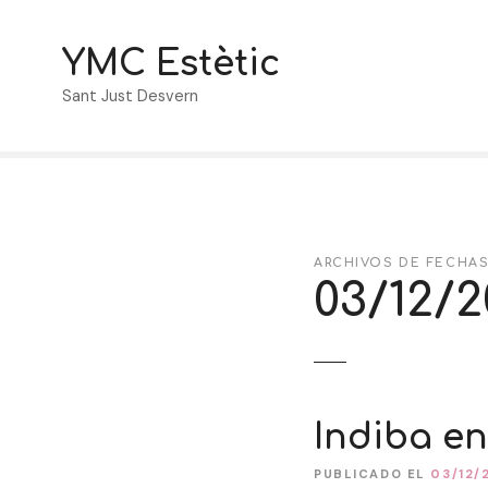
S
a
YMC Estètic
l
t
Sant Just Desvern
a
r
a
l
c
o
ARCHIVOS DE FECHAS
n
03/12/2
t
e
n
i
d
o
Indiba en
PUBLICADO EL
03/12/