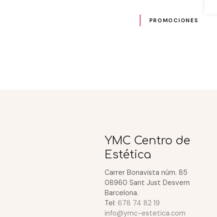
PROMOCIONES
N
a
v
e
YMC Centro de
g
Estética
a
Carrer Bonavista núm. 85
08960 Sant Just Desvern
c
Barcelona.
Tel:
678 74 82 19
i
info@ymc-estetica.com