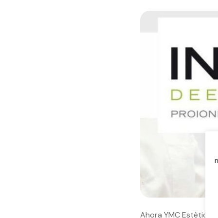
n
Ahora YMC Estètic te 