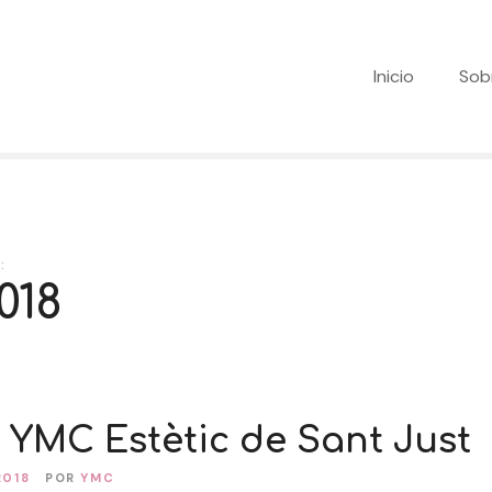
Inicio
Sob
:
018
 YMC Estètic de Sant Just
2018
POR
YMC