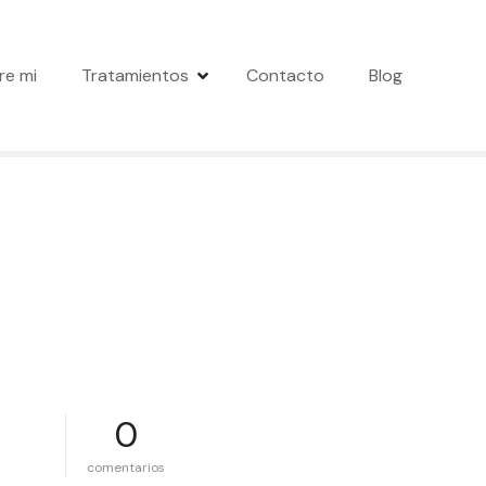
re mi
Tratamientos
Contacto
Blog
0
e
comentarios