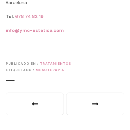
Barcelona
Tel.
678 74 82 19
info@ymc-estetica.com
PUBLICADO EN
TRATAMIENTOS
ETIQUETADO
MESOTERAPIA
N
a
v