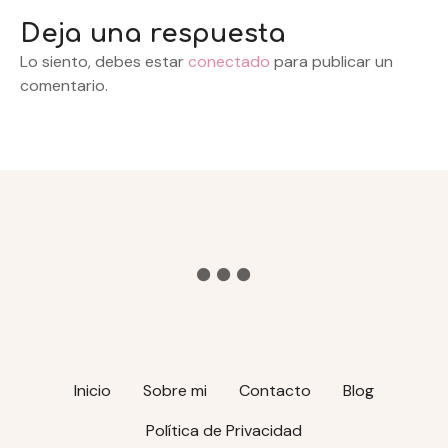
e
Deja una respuesta
g
Lo siento, debes estar
conectado
para publicar un
a
comentario.
c
i
ó
n
d
e
e
Inicio
Sobre mi
Contacto
Blog
n
Política de Privacidad