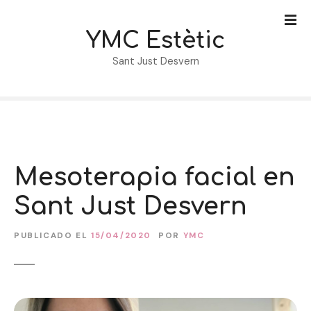
S
a
YMC Estètic
l
t
Sant Just Desvern
a
r
a
l
c
o
Mesoterapia facial en
n
t
Sant Just Desvern
e
n
PUBLICADO EL
15/04/2020
POR
YMC
i
d
o