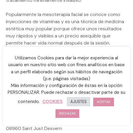
tratamiento mínimamente invasivo.
Popularmente la mesoterapia facial se conoce como
inyecciones de vitaminas y es una técnica de medicina
estética muy popular porque ofrece unos resultados
muy rápidos y visibles a un precio asequible que
permite hacer vida normal después de la sesión.
Técnicamente la mesoterapia es un tratamiento a base
Utilizamos Cookies para dar la mejor experiencia al
de pinchazos intradérmicos a una profundidad de 4
usuario en nuestro sitio web con fines analíticos en base
mm.
a un perfil elaborado según sus hábitos de navegación
(p.e. páginas visitadas)
En YMC Estètic Sant Just, la encargada de realizar el
Más información y configuración de éstas en la opción
PERSONALIZAR. Puede rechazar o desactivar parte de su
tratamiento de mesoterapia es Sandra.
contenido.
COOKIES
AJUSTES
ACEPTAR
Te esperamos
RECHAZAR
Carrer Bonavista 85
08960 Sant Just Desvern